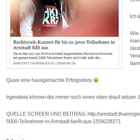
Ich 
Wie 
man 
läss
Vera
dann
Quasi eine hausgemachte Erfolgsstory
Irgendwie können die immer noch einen oben drauf setzen 
QUELLE SCREEN UND BEITRAG: http://arnstadt.thueringer-allg
5000-Teilnehmer-in-Arnstadt-faellt-aus-1559238271