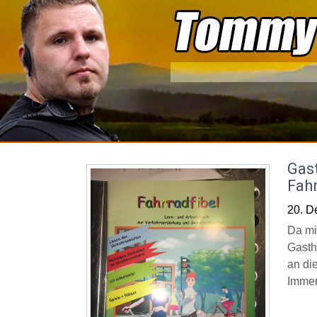
Skip
to
content
Gas
Fahr
20. D
Da mi
Gasth
an di
Immer