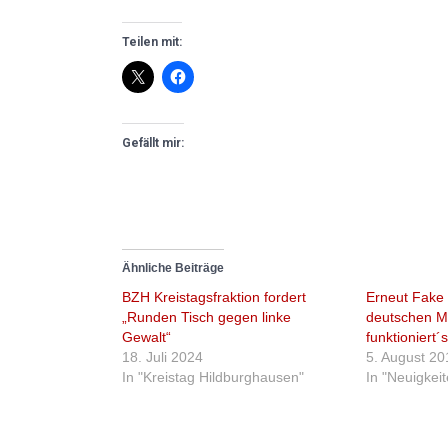
Teilen mit:
Gefällt mir:
Ähnliche Beiträge
BZH Kreistagsfraktion fordert
Erneut Fake
„Runden Tisch gegen linke
deutschen M
Gewalt“
funktioniert´
18. Juli 2024
5. August 20
In "Kreistag Hildburghausen"
In "Neuigkei