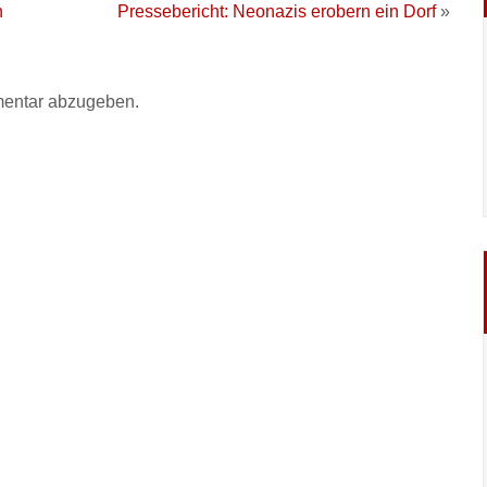
n
Pressebericht: Neonazis erobern ein Dorf
»
entar abzugeben.