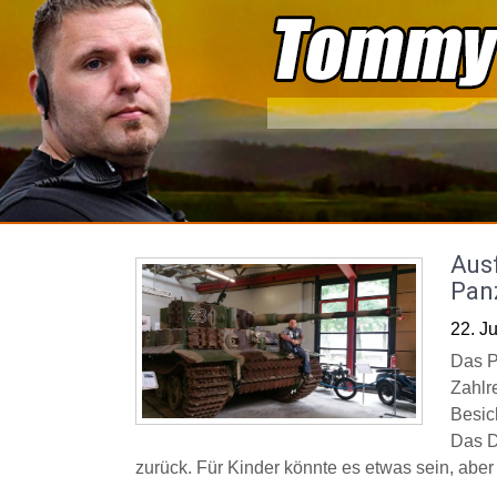
Skip
to
content
Aus
Pan
22. J
Das P
Zahlr
Besic
Das D
zurück. Für Kinder könnte es etwas sein, aber