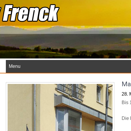
Skip
to
content
Menu
Ma
28. 
Bis 
Die 