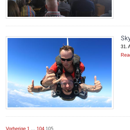
Sky
31. 
Rea
Seitennummerierung
Vorherige
1
…
104
105