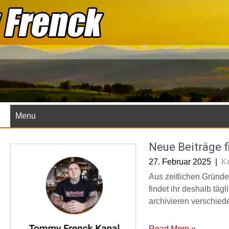
Skip
to
content
Menu
Neue Beiträge f
27. Februar 2025
|
K
Aus zeitlichen Gründen
findet ihr deshalb täg
archivieren verschied
Read More »