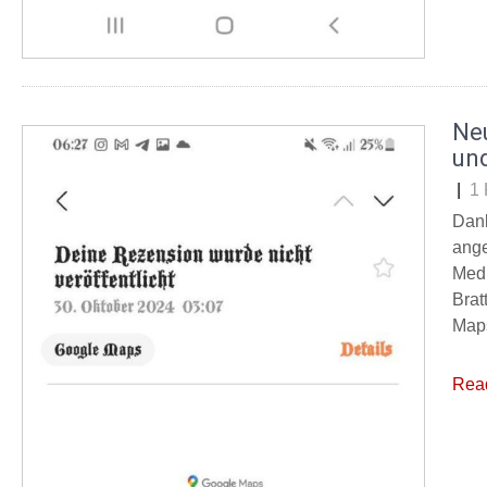
Ne
un
|
1
Dank
ange
Medi
Brat
Maps
Rea