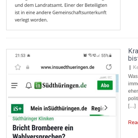
Kr
bis
|
K
Was 
imme
ehem
poli
[…]
Rea