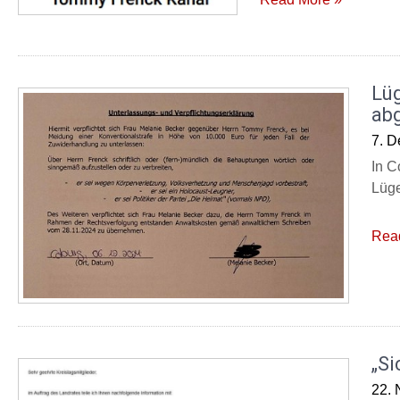
Lü
ab
7. 
In C
Lüge
Rea
„Si
22.