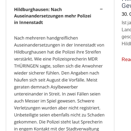
Ge
30. 
Ist 
Land
gesc
Hild
Rea