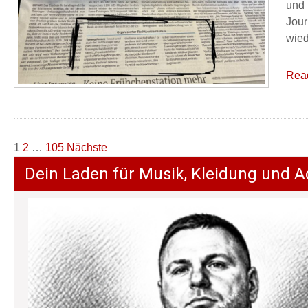
und 
Jour
wied
Rea
Seitennummerierung
1
2
…
105
Nächste
der
Dein Laden für Musik, Kleidung und A
Beiträge