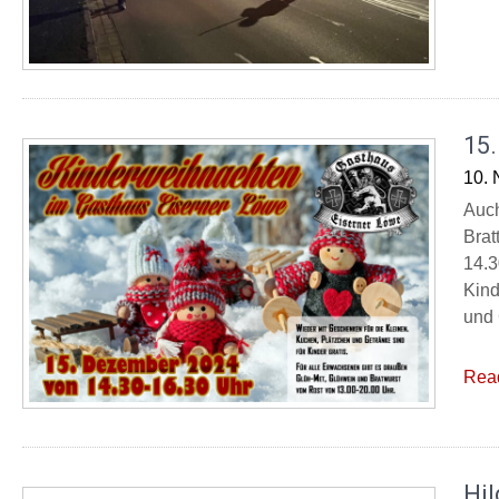
15
10.
Auch
Brat
14.3
Kind
und 
Rea
Hil