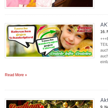
AK
16.
+++
TEIL
auch
auch
einf
Read More »
Ak
9. 