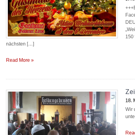
+++
Face
DEUT
„Wei
150 
nächsten […]
Read More »
Ze
18. 
Wir 
unte
Rea