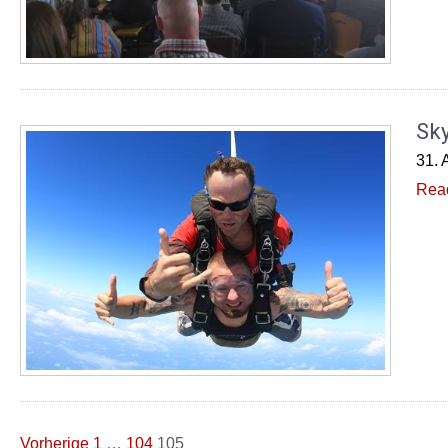
Sky
31. 
Rea
Seitennummerierung
Vorherige
1
…
104
105