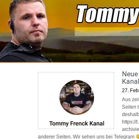
Skip
to
content
Neue 
Kana
27. Feb
Aus zei
Seiten t
deshalb
https:/
archivi
anderer Seiten. Wir sehen uns bei Telegram