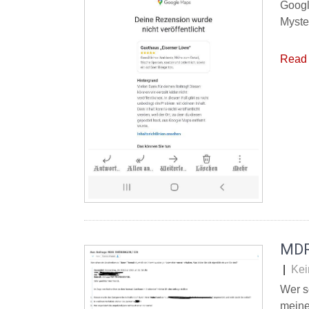
Googl
Myste
Read 
MDR
|
Kei
Wer s
meine