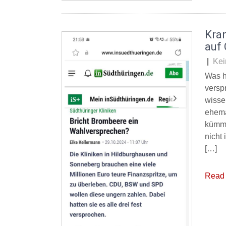
Kra
auf 
|
Kei
Was h
versp
wisse
ehema
kümme
nicht
[…]
Read 