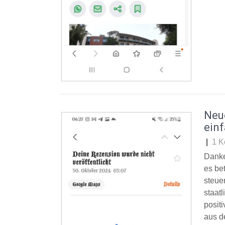
Neu
ein
|
1 K
Danke
es be
steue
staat
posit
aus d