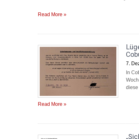
Read More »
Lüg
Cob
7. De
In Co
Woche
diese
Read More »
„Sic