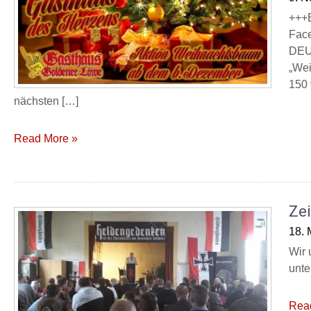
+++
Face
DEUT
„Wei
150 
nächsten […]
Read More »
Ze
18. 
Wir 
unte
Rea