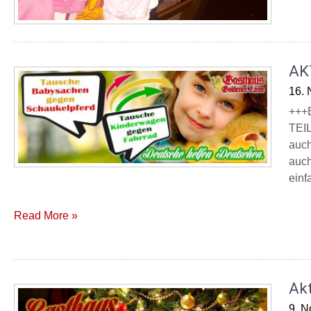
AK
16.
+++
TEIL
auch
auch
einf
Read More »
Ak
9. 