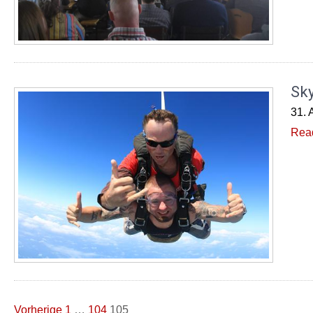
Sky
31. 
Rea
Seitennummerierung
Vorherige
1
…
104
105