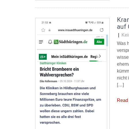
Kra
auf 
|
Kei
Was h
versp
wisse
ehema
kümme
nicht
[…]
Read 