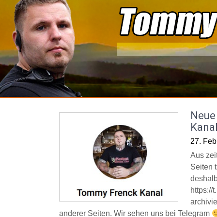
Skip
to
content
Neue 
Kana
27. Feb
Aus zei
Seiten t
deshalb
https:/
archivi
anderer Seiten. Wir sehen uns bei Telegram