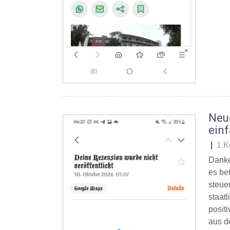
Neu
ein
|
1 K
Danke
es be
steue
staat
posit
aus d