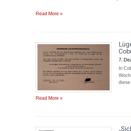
Read More »
Lüg
Cob
7. De
In Co
Woche
diese
Read More »
„Sic