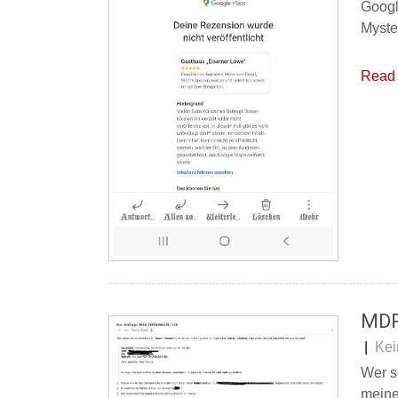
Googl
Myste
Read 
MDR
|
Kei
Wer s
meine