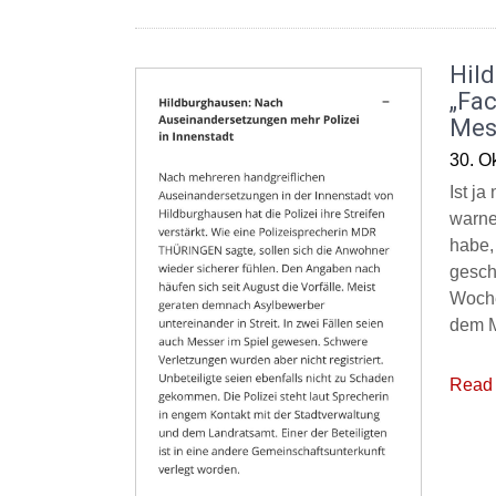
Hil
„Fac
Mes
30. O
Ist j
warne
habe,
gesch
Woche
dem M
Read 