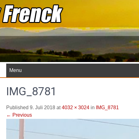
Skip
to
content
Menu
IMG_8781
Published 9. Juli 2018 at
4032 × 3024
in
IMG_8781
←
Previous