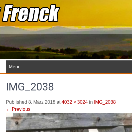
Skip
to
content
Menu
IMG_2038
Published 8. März 2018 at
4032 × 3024
in
IMG_2038
←
Previous