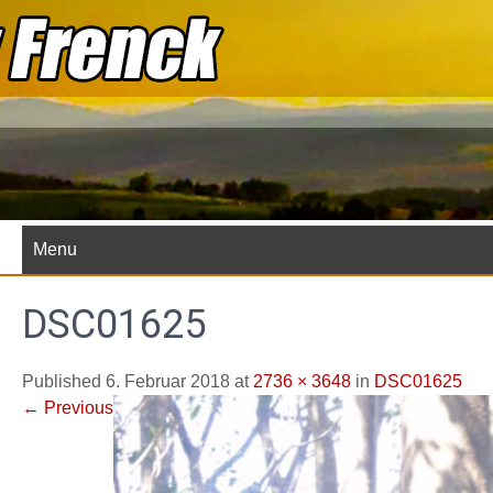
Skip
to
content
Menu
DSC01625
Published 6. Februar 2018 at
2736 × 3648
in
DSC01625
←
Previous