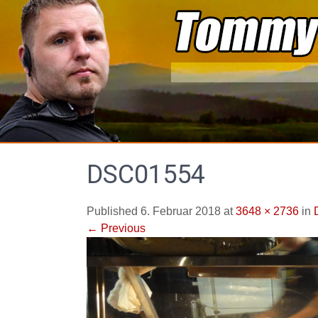
Skip
to
content
DSC01554
Published 6. Februar 2018 at
3648 × 2736
in
←
Previous