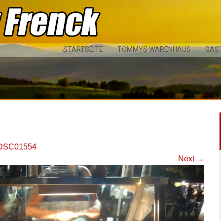
STARTSEITE
TOMMYS WARENHAUS
GAS
DSC01554
Next
→