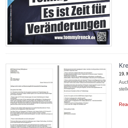
Kre
19. 
Auch
stel
Rea