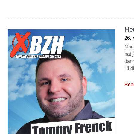
He
26. 
Mach
hat 
dann
Hild
Rea