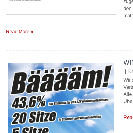
zuge
den 
mal 
Read More »
WI
|
K
Wir 
Vert
Alle
Über
Rea