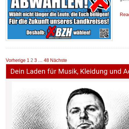
Rea
Seitennummerierung
Vorherige
1
2
3
…
48
Nächste
der
Dein Laden für Musik, Kleidung und A
Beiträge