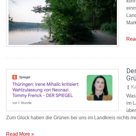
konn
einm
Land
Mark
Rea
De
Grü
|
K
Was 
im L
über
Zum Glück haben die Grünen bei uns im Landkreis nichts m
Read More »