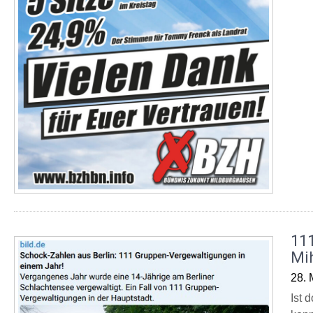
111
Mih
28. 
Ist 