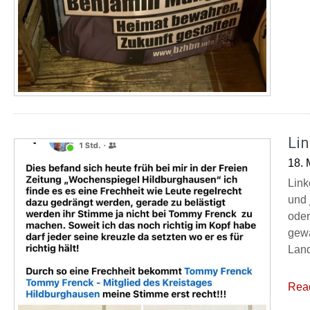
Li
18. 
Link
und 
oder
gewä
Land
Rea