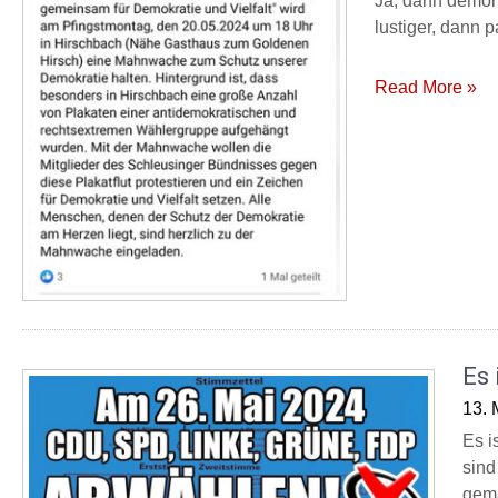
Ja, dann demon
lustiger, dann 
Read More »
Es 
13. 
Es i
sind
gem