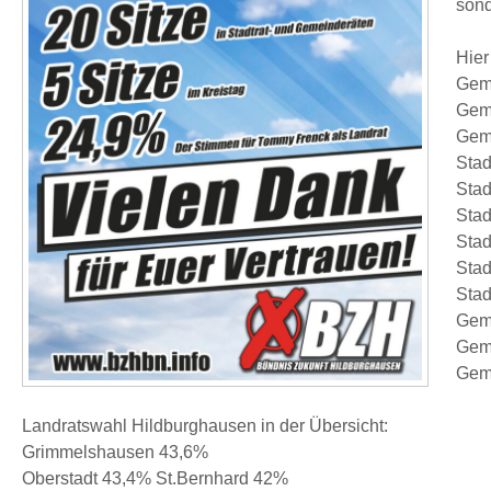
sond
Hier
Geme
Geme
Geme
Stad
Stad
Stad
Stad
Stad
Stad
Geme
Geme
Geme
Landratswahl Hildburghausen in der Übersicht:
Grimmelshausen 43,6%
Oberstadt 43,4% St.Bernhard 42%