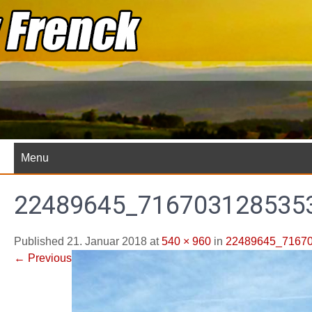
Skip
to
content
Menu
22489645_716703128535
Published 21. Januar 2018 at
540 × 960
in
22489645_7167
←
Previous