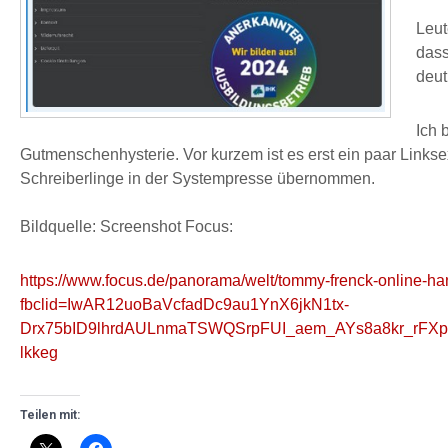
Leut
dass
deut
Ich 
Gutmenschenhysterie. Vor kurzem ist es erst ein paar Links
Schreiberlinge in der Systempresse übernommen.
Bildquelle: Screenshot Focus:
https://www.focus.de/panorama/welt/tommy-frenck-online-h
fbclid=IwAR12uoBaVcfadDc9au1YnX6jkN1tx-
Drx75bID9lhrdAULnmaTSWQSrpFUI_aem_AYs8a8kr_rFXp
lkkeg
Teilen mit: