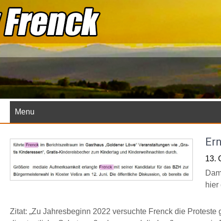
Skip
to
content
Menu
Ern
13. 
Dami
hier
Zitat: „Zu Jahresbeginn 2022 versuchte Frenck die Proteste