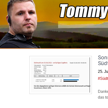
Skip
to
content
Son
Südt
25. J
#Südt
Dank
das to