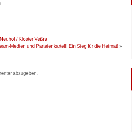
3
euhof / Kloster Veßra
eam-Medien und Parteienkartell! Ein Sieg für die Heimat!
»
entar abzugeben.