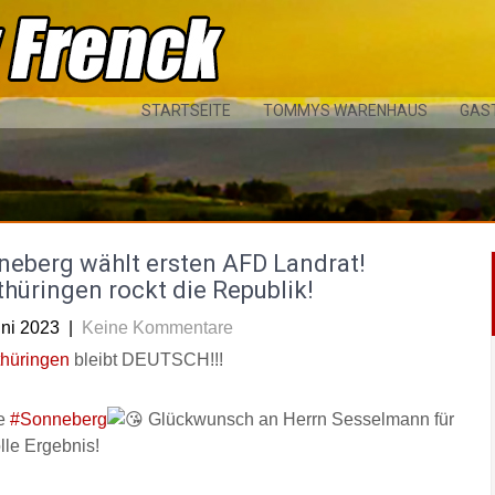
STARTSEITE
TOMMYS WARENHAUS
GAS
neberg wählt ersten AFD Landrat!
hüringen rockt die Republik!
uni 2023
|
Keine Kommentare
hüringen
bleibt DEUTSCH!!!
e
#Sonneberg
Glückwunsch an Herrn Sesselmann für
lle Ergebnis!