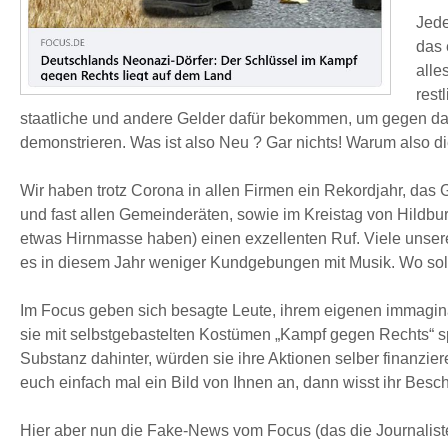
Jede
das 
alle
rest
staatliche und andere Gelder dafür bekommen, um gegen da
demonstrieren. Was ist also Neu ? Gar nichts! Warum also di
Wir haben trotz Corona in allen Firmen ein Rekordjahr, das Ga
und fast allen Gemeinderäten, sowie im Kreistag von Hildbur
etwas Hirnmasse haben) einen exzellenten Ruf. Viele unsere
es in diesem Jahr weniger Kundgebungen mit Musik. Wo soll
Im Focus geben sich besagte Leute, ihrem eigenen immagin
sie mit selbstgebastelten Kostümen „Kampf gegen Rechts“ spi
Substanz dahinter, würden sie ihre Aktionen selber finanzie
euch einfach mal ein Bild von Ihnen an, dann wisst ihr Besc
Hier aber nun die Fake-News vom Focus (das die Journalisten