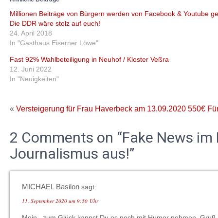
Millionen Beiträge von Bürgern werden von Facebook & Youtube ge
Die DDR wäre stolz auf euch!
24. April 2018
In "Gasthaus Eiserner Löwe"
Fast 92% Wahlbeteiligung in Neuhof / Kloster Veßra
12. Juni 2022
In "Neuigkeiten"
«
Versteigerung für Frau Haverbeck am 13.09.2020
550€ Fü
2 Comments on “Fake News im F
Journalismus aus!”
MICHAEL Basilon
sagt:
11. September 2020 um 9:50 Uhr
Moin , zum Glück kannst Du es noch mit Humor nehmen. Gruß