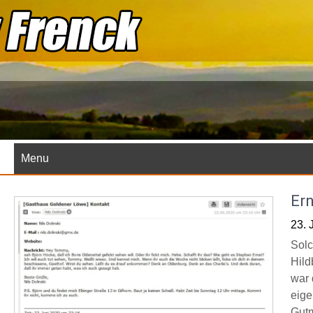
Skip
to
content
Menu
Er
23. 
Solc
Hild
war 
eige
Gutm