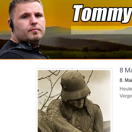
Skip
to
content
8 Ma
8. Ma
Heute 
Verge