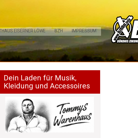
THAUS EISERNER LÖWE
BZH
IMPRESSUM
Dein Laden für Musik,
Kleidung und Accessoires