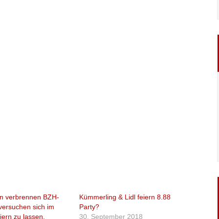
n verbrennen BZH-
Kümmerling & Lidl feiern 8.88
versuchen sich im
Party?
iern zu lassen.
30. September 2018