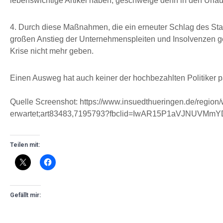
lebenswichtige Artikel haben, geschweige denn in den Urla
4. Durch diese Maßnahmen, die ein erneuter Schlag des Staa
großen Anstieg der Unternehmenspleiten und Insolvenzen ge
Krise nicht mehr geben.
Einen Ausweg hat auch keiner der hochbezahlten Politiker par
Quelle Screenshot: https://www.insuedthueringen.de/region/
erwartet;art83483,7195793?fbclid=IwAR15P1aVJNUV
Teilen mit:
Gefällt mir: