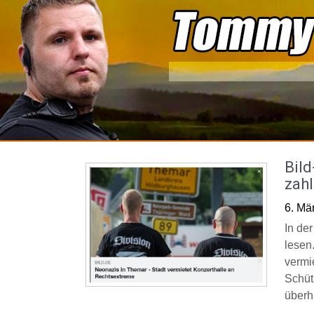
Skip
to
content
Bil
zah
6. Mä
In de
lesen
vermie
Schüt
überh