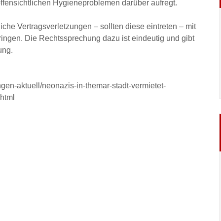
offensichtlichen Hygieneproblemen darüber aufregt.
che Vertragsverletzungen – sollten diese eintreten – mit
ringen. Die Rechtssprechung dazu ist eindeutig und gibt
ung.
ngen-aktuell/neonazis-in-themar-stadt-vermietet-
.html