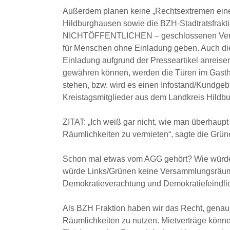
Außerdem planen keine „Rechtsextremen eine
Hildburghausen sowie die BZH-Stadtratsfrakt
NICHTÖFFENTLICHEN – geschlossenen Versamm
für Menschen ohne Einladung geben. Auch die
Einladung aufgrund der Presseartikel anreise
gewähren können, werden die Türen im Gasth
stehen, bzw. wird es einen Infostand/Kundge
Kreistagsmitglieder aus dem Landkreis Hild
ZITAT: „Ich weiß gar nicht, wie man überhaupt
Räumlichkeiten zu vermieten“, sagte die Grü
Schon mal etwas vom AGG gehört? Wie würden
würde Links/Grünen keine Versammlungsräume
Demokratieverachtung und Demokratiefeindlic
Als BZH Fraktion haben wir das Recht, genaus
Räumlichkeiten zu nutzen. Mietverträge könne