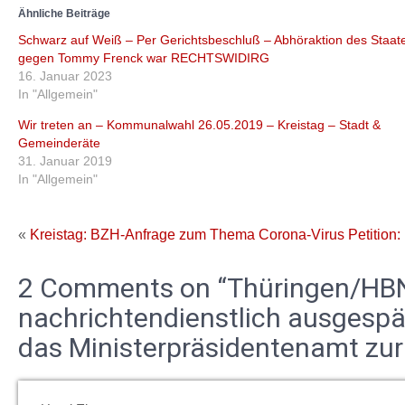
Ähnliche Beiträge
Schwarz auf Weiß – Per Gerichtsbeschluß – Abhöraktion des Staat
gegen Tommy Frenck war RECHTSWIDIRG
16. Januar 2023
In "Allgemein"
Wir treten an – Kommunalwahl 26.05.2019 – Kreistag – Stadt &
Gemeinderäte
31. Januar 2019
In "Allgemein"
«
Kreistag: BZH-Anfrage zum Thema Corona-Virus
Petition
2 Comments on “Thüringen/HB
nachrichtendienstlich ausgespäh
das Ministerpräsidentenamt zur