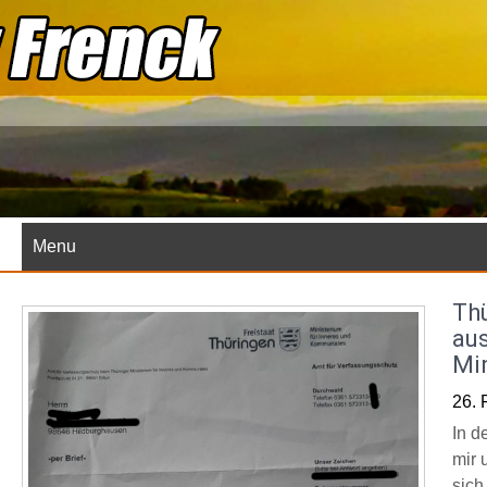
Skip
to
content
Menu
Th
aus
Mi
26. 
In d
mir 
sich