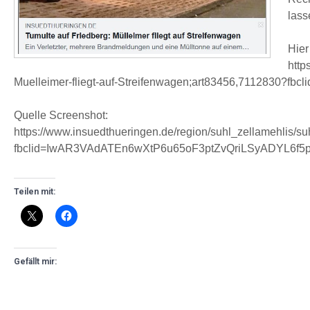
lass
Hier
http
Muelleimer-fliegt-auf-Streifenwagen;art83456,71128
Quelle Screenshot:
https://www.insuedthueringen.de/region/suhl_zellamehlis/su
fbclid=IwAR3VAdATEn6wXtP6u65oF3ptZvQriLSyADYL6
Teilen mit:
Gefällt mir: