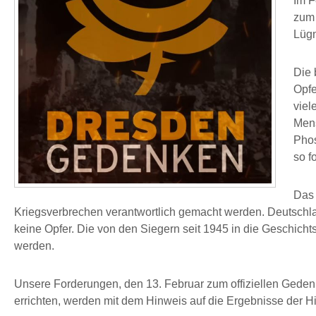
Im F
zum 
Lügn
Die 
Opfe
viel
Mens
Phos
so fo
Das 
Kriegsverbrechen verantwortlich gemacht werden. Deutschla
keine Opfer. Die von den Siegern seit 1945 in die Geschich
werden.
Unsere Forderungen, den 13. Februar zum offiziellen Geden
errichten, werden mit dem Hinweis auf die Ergebnisse der H