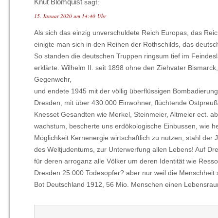
Knut Blomquist
sagt:
15. Januar 2020 um 14:40 Uhr
Als sich das einzig unverschuldete Reich Europas, das Rei
einigte man sich in den Reihen der Rothschilds, das deutsch
So standen die deutschen Truppen ringsum tief im Feindesland
erklärte. Wilhelm II. seit 1898 ohne den Ziehvater Bismarc
Gegenwehr,
und endete 1945 mit der völlig überflüssigen Bombadierun
Dresden, mit über 430.000 Einwohner, flüchtende Ostpreuß
Knesset Gesandten wie Merkel, Steinmeier, Altmeier ect. ab
wachstum, bescherte uns erdökologische Einbussen, wie he
Möglichkeit Kernenergie wirtschaftlich zu nutzen, stahl de
des Weltjudentums, zur Unterwerfung allen Lebens! Auf Dres
für deren arroganz alle Völker um deren Identität wie Ress
Dresden 25.000 Todesopfer? aber nur weil die Menschheit sic
Bot Deutschland 1912, 56 Mio. Menschen einen Lebensraum,