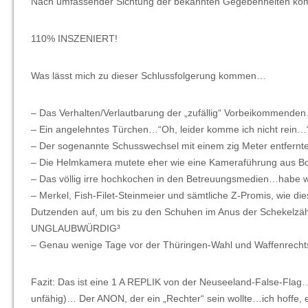
Nach umfassender Sichtung der bekannten Gegebenheiten kom
110% INSZENIERT!
Was lässt mich zu dieser Schlussfolgerung kommen…
– Das Verhalten/Verlautbarung der „zufällig“ Vorbeikommen
– Ein angelehntes Türchen…“Oh, leider komme ich nicht rei
– Der sogenannte Schusswechsel mit einem zig Meter entf
– Die Helmkamera mutete eher wie eine Kameraführung aus Bo
– Das völlig irre hochkochen in den Betreuungsmedien…hab
– Merkel, Fish-Filet-Steinmeier und sämtliche Z-Promis, wie die
Dutzenden auf, um bis zu den Schuhen im Anus der Scheke
UNGLAUBWÜRDIG³
– Genau wenige Tage vor der Thüringen-Wahl und Waffenrec
Fazit: Das ist eine 1 A REPLIK von der Neuseeland-False-Flag
unfähig)… Der ANON, der ein „Rechter“ sein wollte…ich hoffe,