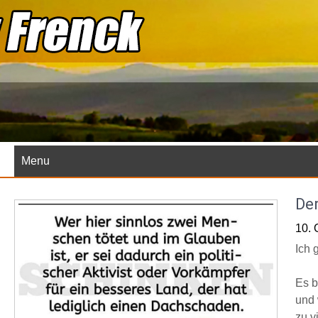
Skip
to
content
Menu
Der
10. 
Ich 
Es b
und 
zu v