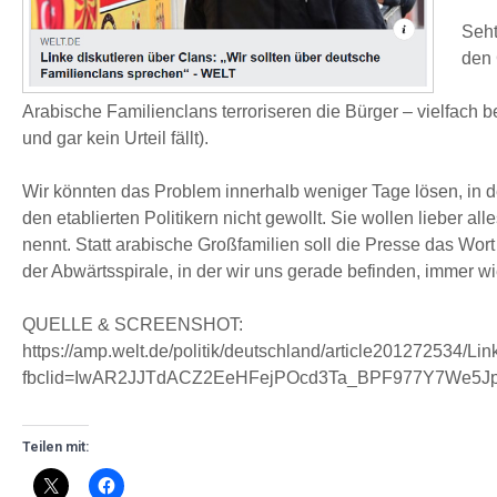
Seht
den 
Arabische Familienclans terroriseren die Bürger – vielfach be
und gar kein Urteil fällt).
Wir könnten das Problem innerhalb weniger Tage lösen, in de
den etablierten Politikern nicht gewollt. Sie wollen lieber 
nennt. Statt arabische Großfamilien soll die Presse das Wor
der Abwärtsspirale, in der wir uns gerade befinden, immer wi
QUELLE & SCREENSHOT:
https://amp.welt.de/politik/deutschland/article201272534/L
fbclid=IwAR2JJTdACZ2EeHFejPOcd3Ta_BPF977Y7We5J
Teilen mit: