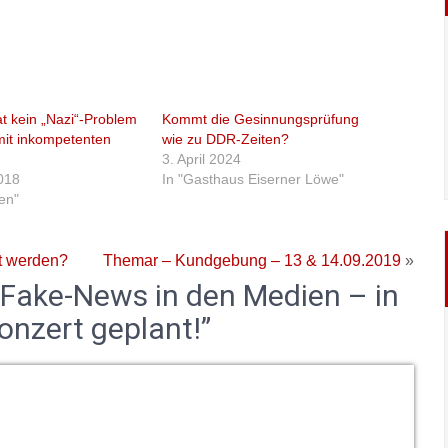
t kein „Nazi“-Problem
Kommt die Gesinnungsprüfung
mit inkompetenten
wie zu DDR-Zeiten?
3. April 2024
018
In "Gasthaus Eiserner Löwe"
ten"
t werden?
Themar – Kundgebung – 13 & 14.09.2019
»
Fake-News in den Medien – in
onzert geplant!”