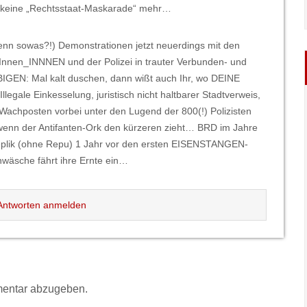
’s keine „Rechtsstaat-Maskarade“ mehr…
enn sowas?!) Demonstrationen jetzt neuerdings mit den
en*Innen_INNNEN und der Polizei in trauter Verbunden- und
IGEN: Mal kalt duschen, dann wißt auch Ihr, wo DEINE
egale Einkesselung, juristisch nicht haltbarer Stadtverweis,
-Wachposten vorbei unter den Lugend der 800(!) Polizisten
 wenn der Antifanten-Ork den kürzeren zieht… BRD im Jahre
eplik (ohne Repu) 1 Jahr vor den ersten EISENSTANGEN-
nwäsche fährt ihre Ernte ein…
ntworten anmelden
entar abzugeben.