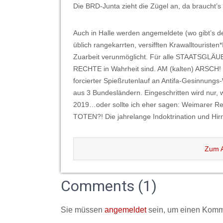
Die BRD-Junta zieht die Zügel an, da braucht
Auch in Halle werden angemeldete (wo gibt’s d
üblich rangekarrten, versifften Krawalltourist
Zuarbeit verunmöglicht. Für alle STAATSGLÄUB
RECHTE in Wahrheit sind. AM (kalten) ARSCH! Ill
forcierter Spießrutenlauf an Antifa-Gesinnungs
aus 3 Bundesländern. Eingeschritten wird nur,
2019…oder sollte ich eher sagen: Weimarer R
TOTEN?! Die jahrelange Indoktrination und Hir
Zum A
Comments (1)
Sie müssen
angemeldet
sein, um einen Komm