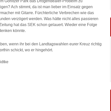
 im Görlitzer Park das Drogendealer-Probelm zu
tigen? Ach stimmt, da ist man lieber im Einsatz gegen
rmacher mit Gitarre. Fürchterliche Verbrechen wie das
unden verzögert werden. Was hätte nicht alles passieren
Zeitung hat das SEK schon gelauert. Wieder eine Folge
sdenken könnte.
ben, wenn ihr bei den Landtagswahlen eurer Kreuz richtig
rthin schickt, wo er hingehört.
idtke