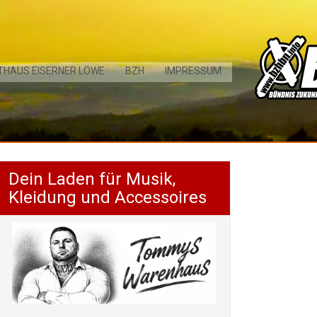
THAUS EISERNER LÖWE
BZH
IMPRESSUM
Dein Laden für Musik,
Kleidung und Accessoires