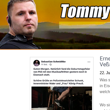
Skip
to
content
Erne
Veßr
22. Ju
Was s
in Ei
welch
Wo si