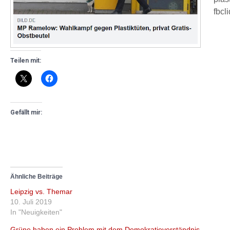
fbc
Teilen mit:
Gefällt mir:
Ähnliche Beiträge
Leipzig vs. Themar
10. Juli 2019
In "Neuigkeiten"
Grüne haben ein Problem mit dem Demokratieverständnis