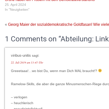
25. April 2024
In "Neuigkeiten"
«
Georg Maier der sozialdemokratische Goldfasan!
Wie viel
1 Comments on “Abteilung: Lin
viribus-unitis
sagt:
22. Juli 2019 um 13:45 Uhr
Greeetaaa!…wo bist Du, wenn man Dich MAL braucht!?
Ramelow-Skills, die aber die ganze Minusmenschen-Riege dur
– verlogen
– heuchlerisch
– pseudointellektuell