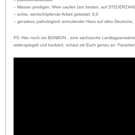
– Wasser predigen, Wein saufen (am besten, auf STEUERZ
– echte, wertschöpfende Arbeit geleistet: 0,0
– geradezu pathologisch anmutender Hass auf alles Deutsche, 
PS: Hier noch ein BONBON…eine sächsische Landtagsanwärterin
widerspiegelt und karikiert, schaut sie Euch genau an: Parasit