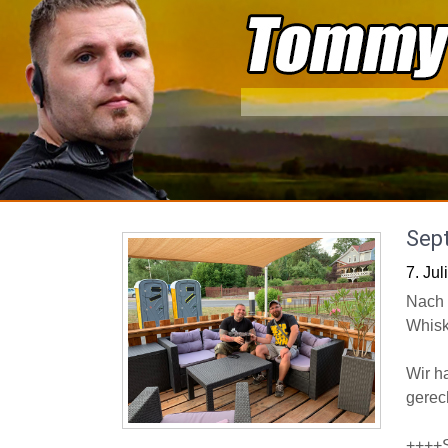
Skip
to
content
Sep
7. Jul
Nach 
Whisk
Wir h
gerec
++++