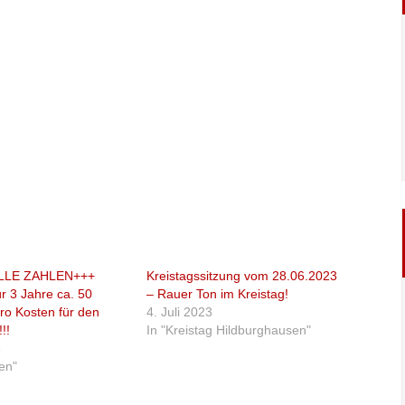
LLE ZAHLEN+++
Kreistagssitzung vom 28.06.2023
ür 3 Jahre ca. 50
– Rauer Ton im Kreistag!
uro Kosten für den
4. Juli 2023
!!
In "Kreistag Hildburghausen"
8
ten"