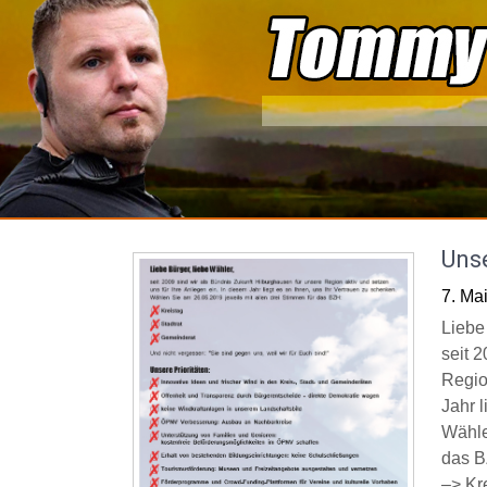
Skip
to
content
Unse
7. Ma
Liebe
seit 
Regio
Jahr 
Wähle
das B
–> Kr