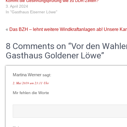
Kommt die Gesinnungsprüfung wie zu DDR-Zeiten?
3. April 2024
In "Gasthaus Eiserner Löwe"
«
Das BZH – lehnt weitere Windkraftanlagen ab!
Unsere Kan
8 Comments on “Vor den Wahle
Gasthaus Goldener Löwe”
Martina Werner
sagt:
2. Mai 2019 um 23:11 Uhr
Mir fehlen die Worte