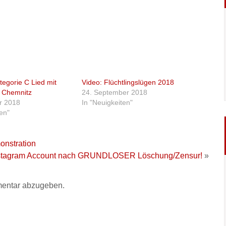
egorie C Lied mit
Video: Flüchtlingslügen 2018
 Chemnitz
24. September 2018
r 2018
In "Neuigkeiten"
ten"
onstration
stagram Account nach GRUNDLOSER Löschung/Zensur!
»
entar abzugeben.