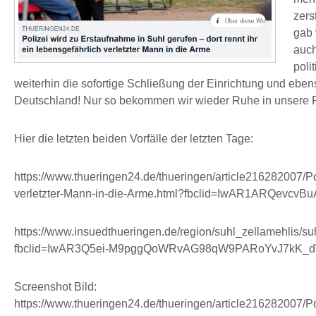
zers
gab 
auch
poli
weiterhin die sofortige Schließung der Einrichtung und 
Deutschland! Nur so bekommen wir wieder Ruhe in unsere 
Hier die letzten beiden Vorfälle der letzten Tage:
https://www.thueringen24.de/thueringen/article216282007/Po
verletzter-Mann-in-die-Arme.html?fbclid=IwAR1ARQev
https://www.insuedthueringen.de/region/suhl_zellamehlis/s
fbclid=IwAR3Q5ei-M9pggQoWRvAG98qW9PARoYvJ7kK_d
Screenshot Bild:
https://www.thueringen24.de/thueringen/article216282007/Po