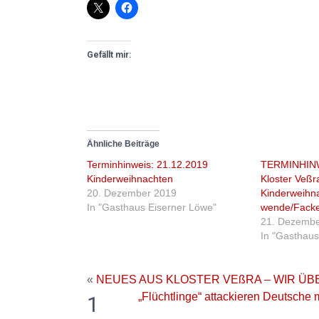
Gefällt mir:
Ähnliche Beiträge
Terminhinweis: 21.12.2019
TERMINHINW
Kinderweihnachten
Kloster Veß
20. Dezember 2019
Kinderweihn
In "Gasthaus Eiserner Löwe"
wende/Fack
21. Dezembe
In "Gasthaus
«
NEUES AUS KLOSTER VEßRA – WIR 
„Flüchtlinge“ attackieren Deutsche
1