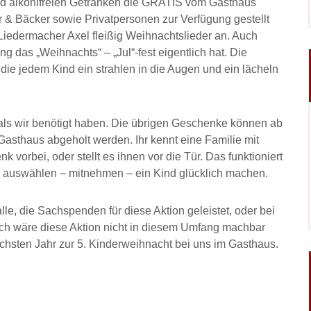
und alkohlfreien Getränken die GRATIS vom Gasthaus
 & Bäcker sowie Privatpersonen zur Verfügung gestellt
iedermacher Axel fleißig Weihnachtslieder an. Auch
g das „Weihnachts“ – „Jul“-fest eigentlich hat. Die
 die jedem Kind ein strahlen in die Augen und ein lächeln
ls wir benötigt haben. Die übrigen Geschenke können ab
asthaus abgeholt werden. Ihr kennt eine Familie mit
 vorbei, oder stellt es ihnen vor die Tür. Das funktioniert
 auswählen – mitnehmen – ein Kind glücklich machen.
le, die Sachspenden für diese Aktion geleistet, oder bei
ch wäre diese Aktion nicht in diesem Umfang machbar
ächsten Jahr zur 5. Kinderweihnacht bei uns im Gasthaus.