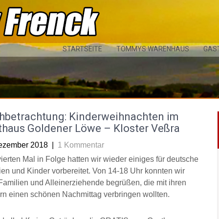
STARTSEITE
TOMMYS WARENHAUS
GAS
hbetrachtung: Kinderweihnachten im
thaus Goldener Löwe – Kloster Veßra
ezember 2018
|
1 Kommentar
ierten Mal in Folge hatten wir wieder einiges für deutsche
ien und Kinder vorbereitet. Von 14-18 Uhr konnten wir
 Familien und Alleinerziehende begrüßen, die mit ihren
rn einen schönen Nachmittag verbringen wollten.