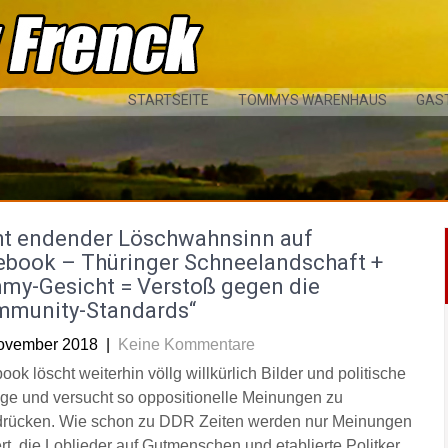
STARTSEITE
TOMMYS WARENHAUS
GAS
ht endender Löschwahnsinn auf
ebook – Thüringer Schneelandschaft +
my-Gesicht = Verstoß gegen die
mmunity-Standards“
ovember 2018
|
Keine Kommentare
ok löscht weiterhin völlg willkürlich Bilder und politische
äge und versucht so oppositionelle Meinungen zu
drücken. Wie schon zu DDR Zeiten werden nur Meinungen
ert, die Loblieder auf Gutmenschen und etablierte Politker