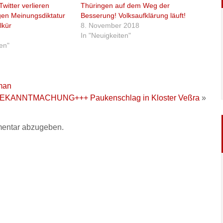
witter verlieren
Thüringen auf dem Weg der
gen Meinungsdiktatur
Besserung! Volksaufklärung läuft!
lkür
8. November 2018
In "Neuigkeiten"
ten"
man
EKANNTMACHUNG+++ Paukenschlag in Kloster Veßra
»
entar abzugeben.