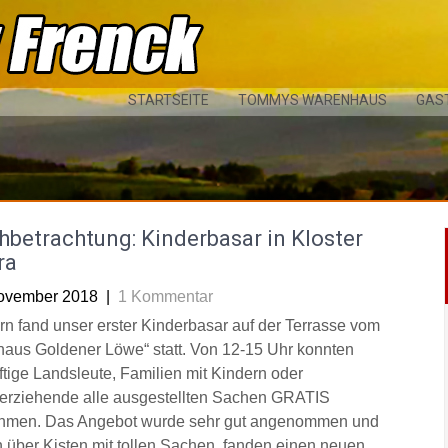
STARTSEITE
TOMMYS WARENHAUS
GAS
betrachtung: Kinderbasar in Kloster
ra
ovember 2018
|
1 Kommentar
rn fand unser erster Kinderbasar auf der Terrasse vom
haus Goldener Löwe“ statt. Von 12-15 Uhr konnten
ftige Landsleute, Familien mit Kindern oder
nerziehende alle ausgestellten Sachen GRATIS
hmen. Das Angebot wurde sehr gut angenommen und
n über Kisten mit tollen Sachen, fanden einen neuen