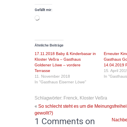
Gefällt mir:
Wird
geladen …
Ähnliche Beiträge
17.11.2018 Baby & Kinderbasar in
Erneuter Kin
Kloster Veßra – Gasthaus
Gasthaus Go
Goldener Löwe – vordere
14.04.2019 R
Terrasse
15. April 201
11. November 2018
In "Gasthaus
In "Gasthaus Eiserner Löwe"
Schlagwörter:
Frenck
,
Kloster Veßra
«
So schlecht steht es um die Meinungsfreihe
gewollt?)
1 Comments on
Nachbe