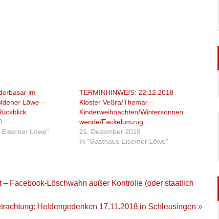
derbasar im
TERMINHINWEIS: 22.12.2018
ldener Löwe –
Kloster Veßra/Themar –
ückblick
Kinderweihnachten/Wintersonnen
9
wende/Fackelumzug
 Eiserner Löwe"
21. Dezember 2018
In "Gasthaus Eiserner Löwe"
it – Facebook-Löschwahn außer Kontrolle (oder staatlich
trachtung: Heldengedenken 17.11.2018 in Schleusingen
»