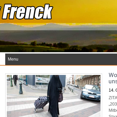
Skip
to
content
Menu
Wol
un
14. 
ZITA
„203
Mitb
Staa