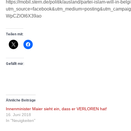
https://mobil.stern.de/politik/ausland/partei-islam-will-in-b
utm_source=facebook&utm_medium=posting&utm_campai
WpCZlOl6X39ao
Teilen mit:
Gefällt mir:
Ähnliche Beiträge
Innenminister Maier sieht ein, dass er VERLOREN hat!
16. Juni 2018
In "Neuigkeiten"