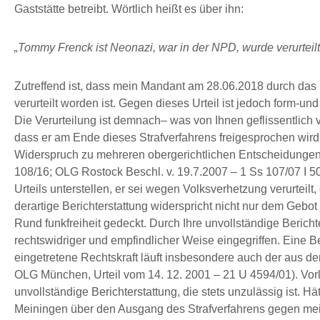
Gaststätte betreibt. Wörtlich heißt es über ihn:
„Tommy Frenck ist Neonazi, war in der NPD, wurde verurtei
Zutreffend ist, dass mein Mandant am 28.06.2018 durch das
verurteilt worden ist. Gegen dieses Urteil ist jedoch form-un
Die Verurteilung ist demnach– was von Ihnen geflissentlich 
dass er am Ende dieses Strafverfahrens freigesprochen wird
Widerspruch zu mehreren obergerichtlichen Entscheidungen 
108/16; OLG Rostock Beschl. v. 19.7.2007 – 1 Ss 107/07 I 
Urteils unterstellen, er sei wegen Volksverhetzung verurteilt, d
derartige Berichterstattung widerspricht nicht nur dem Gebot
Rund funkfreiheit gedeckt. Durch Ihre unvollständige Berich
rechtswidriger und empfindlicher Weise eingegriffen. Eine B
eingetretene Rechtskraft läuft insbesondere auch der aus d
OLG München, Urteil vom 14. 12. 2001 – 21 U 4594/01). Vorl
unvollständige Berichterstattung, die stets unzulässig ist. 
Meiningen über den Ausgang des Strafverfahrens gegen mei