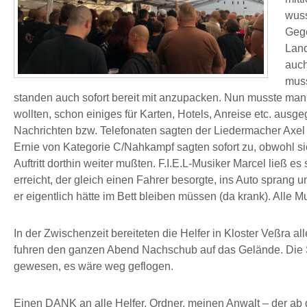
wuss
Gege
Land
auch
muss
standen auch sofort bereit mit anzupacken. Nun musste ma
wollten, schon einiges für Karten, Hotels, Anreise etc. ausg
Nachrichten bzw. Telefonaten sagten der Liedermacher Axe
Ernie von Kategorie C/Nahkampf sagten sofort zu, obwohl si
Auftritt dorthin weiter mußten. F.I.E.L-Musiker Marcel ließ
erreicht, der gleich einen Fahrer besorgte, ins Auto sprang 
er eigentlich hätte im Bett bleiben müssen (da krank). Alle 
In der Zwischenzeit bereiteten die Helfer in Kloster Veßra al
fuhren den ganzen Abend Nachschub auf das Gelände. Die S
gewesen, es wäre weg geflogen.
Einen DANK an alle Helfer, Ordner, meinen Anwalt – der ab d