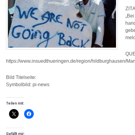
ZITA
„Bei
hand
gebe
meld
QUE
https://www.insuedthueringen.de/region/hildburghausen/Ma
Bild Titelseite:
Symbolbild: pi-news
Teilen mit:
Gefällt mir: