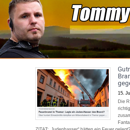
Skip
to
content
Gut
Bra
geg
15. J
Die R
richti
zusam
Fanta
ZITAT: „Judenhasser“ hätten ein Feuer geleg