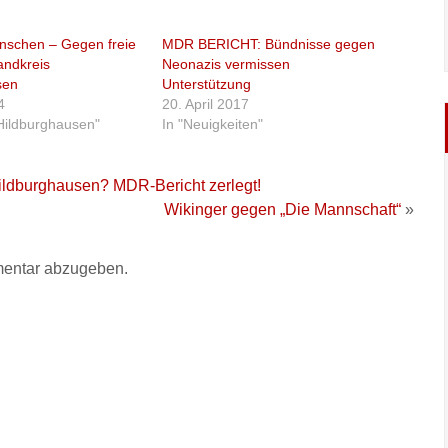
nschen – Gegen freie
MDR BERICHT: Bündnisse gegen
andkreis
Neonazis vermissen
sen
Unterstützung
4
20. April 2017
 Hildburghausen"
In "Neuigkeiten"
ildburghausen? MDR-Bericht zerlegt!
Wikinger gegen „Die Mannschaft“
»
entar abzugeben.