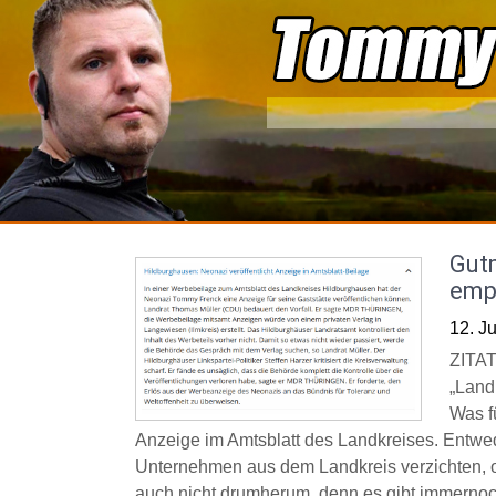
Skip
to
content
Gut
emp
12. J
ZITAT
„Land
Was f
Anzeige im Amtsblatt des Landkreises. Entwe
Unternehmen aus dem Landkreis verzichten, o
auch nicht drumherum, denn es gibt immernoch