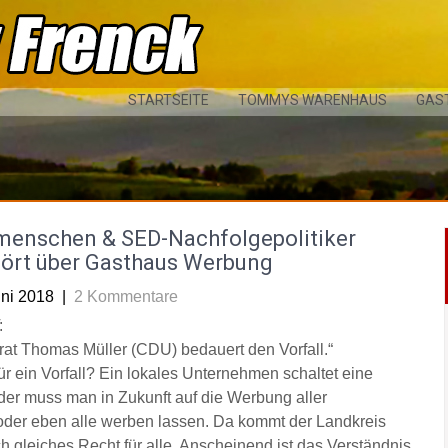
STARTSEITE
TOMMYS WARENHAUS
GAS
menschen & SED-Nachfolgepolitiker
ört über Gasthaus Werbung
uni 2018
|
2 Kommentare
:
rat Thomas Müller (CDU) bedauert den Vorfall.“
ür ein Vorfall? Ein lokales Unternehmen schaltet eine
der muss man in Zukunft auf die Werbung aller
der eben alle werben lassen. Da kommt der Landkreis
 gleiches Recht für alle. Anscheinend ist das Verständnis