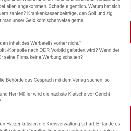
 bei allen angekommen. Schade eigentlich. Warum hat sich
euern zahlen? Krankenkassenbeiträge, den Soli und zig
t man unser Geld komischerweise gerne.
den Inhalt des Werbeteils vorher nicht.“
olit.-Kontrolle nach DDR Vorbild gefordert wird? Wenn der
für seine Firma keine Werbung schalten?
 die Behörde das Gespräch mit dem Verlag suchen, so
nd Herr Müller wird die nächste Klatsche vor Gericht
?
en Harzer kritisiert die Kreisverwaltung scharf. Er fände es
rolle über die Veröffentlichungen verloren habe, sagte er