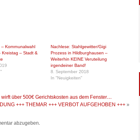
an – Kommunalwahl
Nachlese: Stahlgewitter/Gigi
 Kreistag – Stadt &
Prozess in Hildburghausen –
te
Weiterhin KEINE Veruteilung
2019
irgendeiner Band!
"
8. September 2018
In "Neuigkeiten"
 wirft über 500€ Gerichtskosten aus dem Fenster…
LDUNG +++ THEMAR +++ VERBOT AUFGEHOBEN +++
»
entar abzugeben.