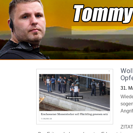
Skip
to
content
Woll
Opf
31. M
Wieder
sogen
Angrif
ZITAT