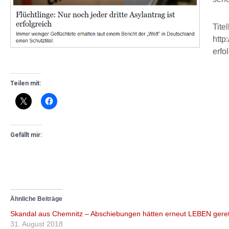
Tite
http
erfo
Teilen mit:
Gefällt mir:
Ähnliche Beiträge
Skandal aus Chemnitz – Abschiebungen hätten erneut LEBEN geret
31. August 2018