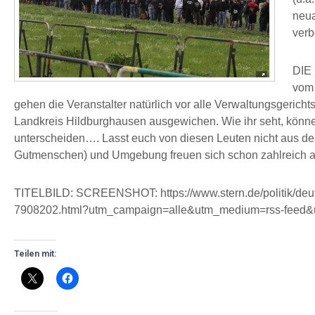
neua
ver
DIE
vom 
gehen die Veranstalter natürlich vor alle Verwaltungsgericht
Landkreis Hildburghausen ausgewichen. Wie ihr seht, könn
unterscheiden…. Lasst euch von diesen Leuten nicht aus de
Gutmenschen) und Umgebung freuen sich schon zahlreich au
TITELBILD: SCREENSHOT: https://www.stern.de/politik/deut
7908202.html?utm_campaign=alle&utm_medium=rss-feed&
Teilen mit: